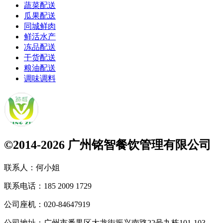
蔬菜配送
瓜果配送
同城鲜肉
鲜活水产
冻品配送
干货配送
粮油配送
调味调料
©2014-2026 广州铭智餐饮管理有限公司
联系人：
何小姐
联系电话：
185 2009 1729
公司座机：
020-84647919
公司地址：
广州市番禺区大龙街振兴南路22号九栋101-103