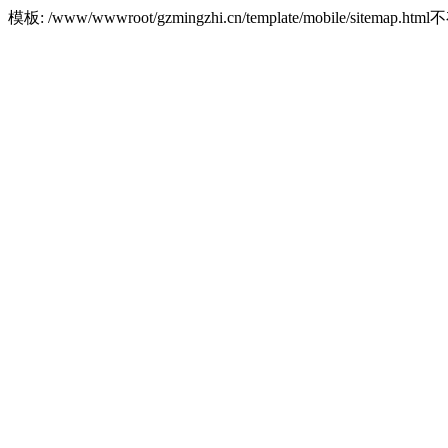
模板: /www/wwwroot/gzmingzhi.cn/template/mobile/sitemap.htm