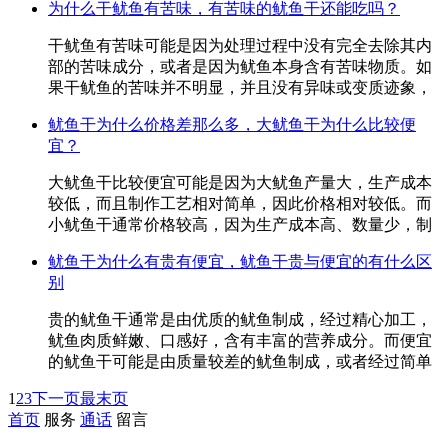
为什么干鱿鱼有苦味，有苦味的鱿鱼干还能吃吗？
干鱿鱼有苦味可能是因为处理过程中没有完全去除其内
部的苦味成分，或者是因为鱿鱼本身含有苦味物质。如
果干鱿鱼的苦味并不明显，并且没有异味或变质迹象，
鱿鱼干为什么价格差那么多，大鱿鱼干为什么比较便
宜？
大鱿鱼干比较便宜可能是因为大鱿鱼产量大，生产成本
较低，而且制作工艺相对简单，因此价格相对较低。而
小鱿鱼干通常价格较高，因为生产成本高、数量少，制
鱿鱼干为什么有贵有便宜，鱿鱼干贵与便宜的有什么区
别
贵的鱿鱼干通常是由优质的鱿鱼制成，经过精心加工，
鱿鱼肉质鲜嫩、口感好，含有丰富的营养成分。而便宜
的鱿鱼干可能是由质量较差的鱿鱼制成，或者经过简单
1
2
3
下一页
最末页
首页
服务
通话
留言