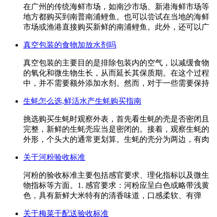
在广州的传统海鲜市场，如南沙市场、新港海鲜市场等
地方都购买到南普南浦鲤鱼。也可以尝试在当地的海鲜
市场或渔港直接购买新鲜的南浦鲤鱼。此外，还可以广
真空包装的食物加放水剂吗
真空包装的主要目的是排除包装内的空气，以减缓食物
的氧化和微生物生长，从而延长其保质期。在这个过程
中，并不需要额外添加水剂。然而，对于一些需要保持
生蚝怎么选,鲜活水产生蚝购买指南
挑选购买生蚝时观察外表，首先看生蚝的壳是否密闭且
完整，新鲜的生蚝壳应当是密闭的。接着，观察生蚝的
外形，个头大的通常更划算。生蚝的壳分为两边，有肉
关于河粉验收标准
河粉的验收标准主要包括感官要求、理化指标以及微生
物指标等方面。1. 感官要求：河粉应呈白色或略带浅黄
色，具有新鲜大米特有的清香味道，口感柔软、有弹
关于梅菜干配送验收标准