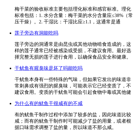
梅干菜的验收标准主要包括理化标准和感官标准。理化
标准包括：1. 水分含量：梅干菜的水分含量应≤38%（常
压干燥）。2. 干湿比：干湿比应≥1.1，这通常是通
莲子旁边有洞能吃吗
莲子旁边的洞通常是由昆虫或其他动物啃食造成的，这
样的莲子通常已经被感染或受损，不建议食用。最好选
择完整无损的莲子进行食用，以确保食品安全和健康。
干鱿鱼有腥臭味是坏了吗能吃吗
干鱿鱼本身有一些特殊的气味，但如果它发出的味道非
常刺鼻或有强烈的腥臭味，可能表示它已经变质了，不
建议食用。变质的干鱿鱼可能会引起食物中毒或其他健
为什么有的鱿鱼干很咸有的不咸
有的鱿鱼干制作过程中添加了较多的盐，因此味道比较
咸；而有的鱿鱼干制作时可能减少了盐的用量，或者根
据口味需求调整了盐的量，所以味道不那么咸。