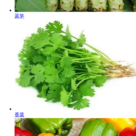
莴笋
香菜