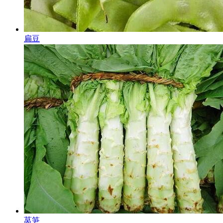
扁豆
莴笋