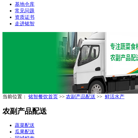
基地仓库
常见问题
资质证书
走进铭智
当前位置：
铭智餐饮首页
>>
农副产品配送
>>
鲜活水产
农副产品配送
蔬菜配送
瓜果配送