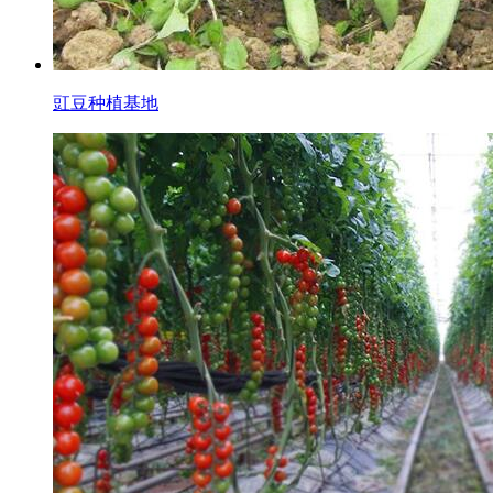
豇豆种植基地