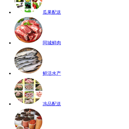
瓜果配送
同城鲜肉
鲜活水产
冻品配送