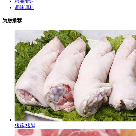
粮油配送
调味调料
为您推荐
猪蹄/猪脚