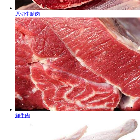
原切牛腿肉
鲜牛肉